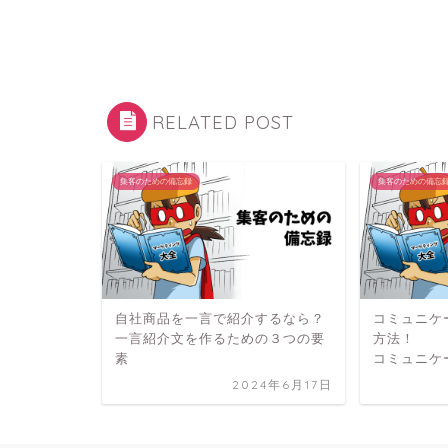
RELATED POST
集客のための備忘録
集客のための備忘
自社商品を一言で紹介するなら？
コミュニケ
一言紹介文を作るための３つの要
方法！
素
コミュニケ
2024年6月17日