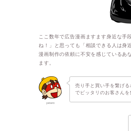
ここ数年で広告漫画ますます身近な手
ね！」と思っても「相談できる人は身
漫画制作の依頼に不安を感じているあ
ます。
売り手と買い手を繋げる
でピッタリのお客さんを
yataro