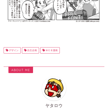
デザイン
自主企画
ＷＥＢ漫画
ABOUT ME
ヤタロウ