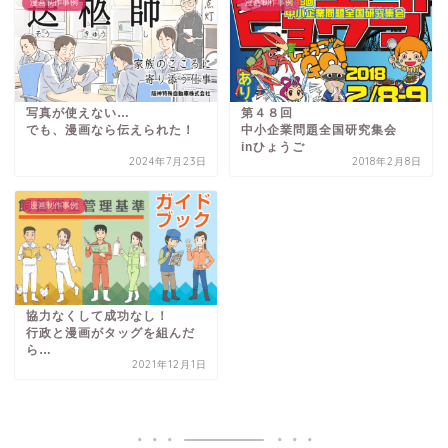
漫画制作事例
漫画制作事例
写真が使えない…
第４８回
でも、漫画なら伝えられた！
中小企業問題全国研究集会
inひょうご
2024年7月23日
2018年2月8日
漫画制作事例
協力なくして成功なし！
行政と漫画がタッグを組んだ
ら…
2021年12月1日